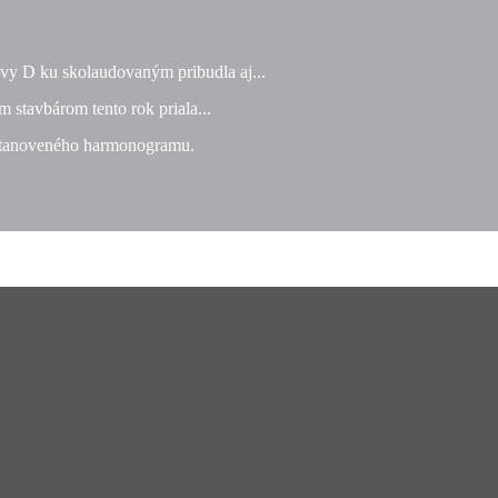
ovy D ku skolaudovaným pribudla aj...
stavbárom tento rok priala...
 stanoveného harmonogramu.