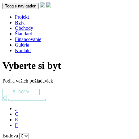
Toggle navigation
Projekt
Byty
Obchody
Štandard
Financovanie
Galéria
Kontakt
Vyberte si byt
Podľa vašich požiadaviek
BUDOVA
C
-
C
E
F
Budova