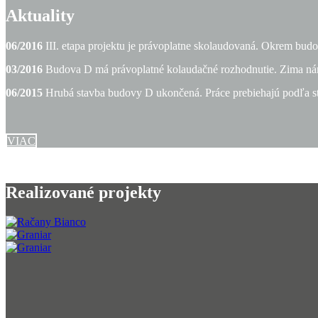
Aktuality
06/2016
III. etapa projektu je právoplatne skolaudovaná. Okrem bud
03/2016
Budova D má právoplatné kolaudačné rozhodnutie. Zima nám 
06/2015
Hrubá stavba budovy D ukončená. Práce prebiehajú podľa
VIAC
Realizované projekty