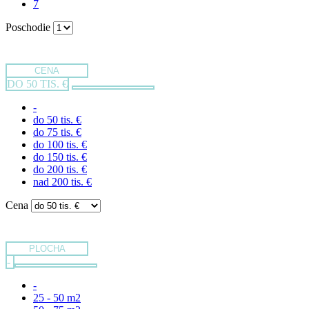
7
Poschodie
CENA
DO 50 TIS. €
-
do 50 tis. €
do 75 tis. €
do 100 tis. €
do 150 tis. €
do 200 tis. €
nad 200 tis. €
Cena
PLOCHA
-
-
25 - 50 m2