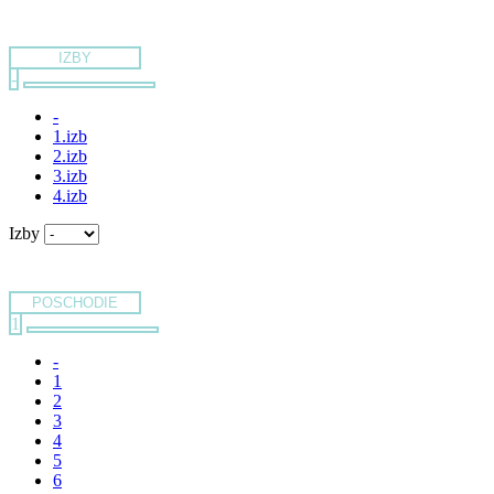
IZBY
-
-
1.izb
2.izb
3.izb
4.izb
Izby
POSCHODIE
1
-
1
2
3
4
5
6