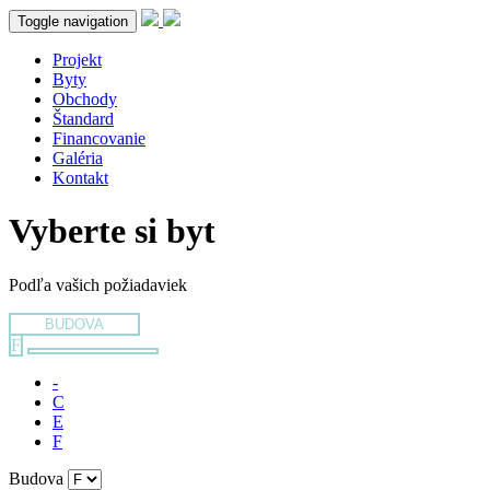
Toggle navigation
Projekt
Byty
Obchody
Štandard
Financovanie
Galéria
Kontakt
Vyberte si byt
Podľa vašich požiadaviek
BUDOVA
F
-
C
E
F
Budova