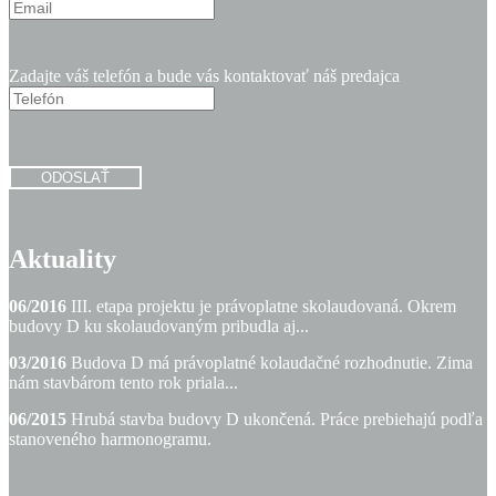
Zadajte váš telefón a bude vás kontaktovať náš predajca
ODOSLAŤ
Aktuality
06/2016
III. etapa projektu je právoplatne skolaudovaná. Okrem
budovy D ku skolaudovaným pribudla aj...
03/2016
Budova D má právoplatné kolaudačné rozhodnutie. Zima
nám stavbárom tento rok priala...
06/2015
Hrubá stavba budovy D ukončená. Práce prebiehajú podľa
stanoveného harmonogramu.