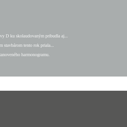
ovy D ku skolaudovaným pribudla aj...
stavbárom tento rok priala...
 stanoveného harmonogramu.