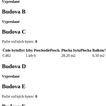
Vypredané
Budova
B
Vypredané
Budova
C
Počet voľných bytov:
0
Číslo bytu
Byt
Izby
Poschodie
Posch.
Plocha bytu
Plocha
Balkón/
C462
1.izb
6
28.20 m2
6.50 m2
Budova
D
Vypredané
Budova
E
Počet voľných bytov:
0