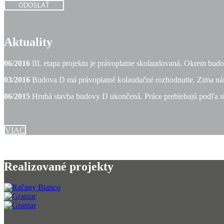
ODOSLAŤ
Aktuality
06/2016
III. etapa projektu je právoplatne skolaudovaná. Okrem bud
03/2016
Budova D má právoplatné kolaudačné rozhodnutie. Zima nám 
06/2015
Hrubá stavba budovy D ukončená. Práce prebiehajú podľa
VIAC
Realizované projekty