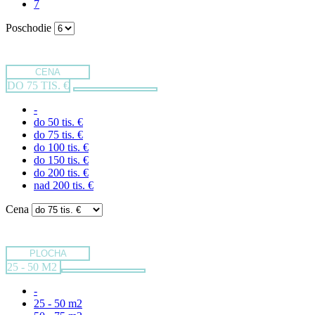
7
Poschodie
CENA
DO 75 TIS. €
-
do 50 tis. €
do 75 tis. €
do 100 tis. €
do 150 tis. €
do 200 tis. €
nad 200 tis. €
Cena
PLOCHA
25 - 50 M2
-
25 - 50 m2