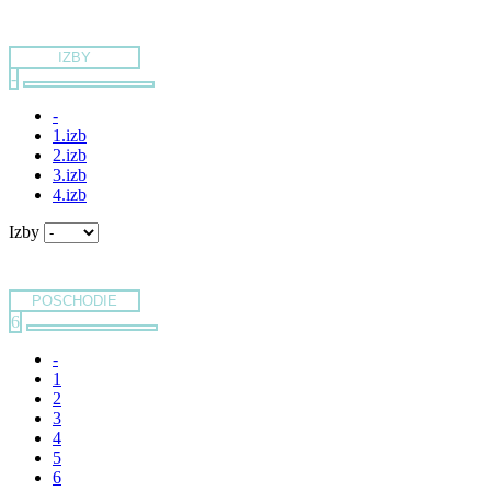
IZBY
-
-
1.izb
2.izb
3.izb
4.izb
Izby
POSCHODIE
6
-
1
2
3
4
5
6