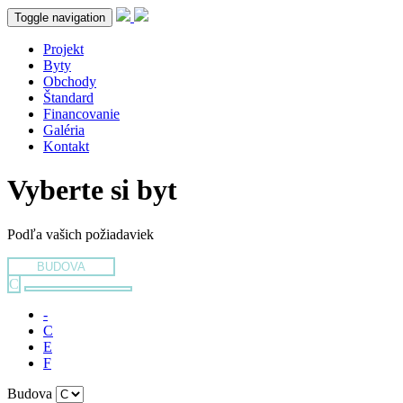
Toggle navigation
Projekt
Byty
Obchody
Štandard
Financovanie
Galéria
Kontakt
Vyberte si byt
Podľa vašich požiadaviek
BUDOVA
C
-
C
E
F
Budova