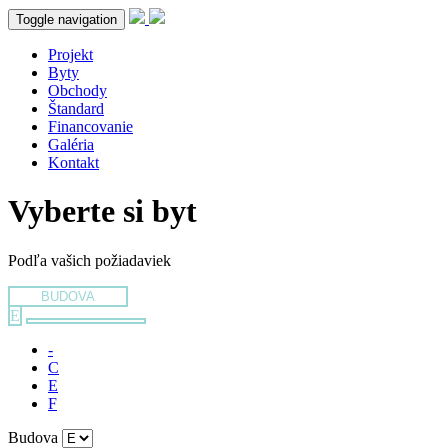
Toggle navigation
Projekt
Byty
Obchody
Štandard
Financovanie
Galéria
Kontakt
Vyberte si byt
Podľa vašich požiadaviek
BUDOVA
E
-
C
E
F
Budova