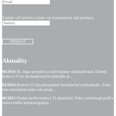
Zadajte váš telefón a bude vás kontaktovať náš predajca
ODOSLAŤ
Aktuality
06/2016
III. etapa projektu je právoplatne skolaudovaná. Okrem
budovy D ku skolaudovaným pribudla aj...
03/2016
Budova D má právoplatné kolaudačné rozhodnutie. Zima
nám stavbárom tento rok priala...
06/2015
Hrubá stavba budovy D ukončená. Práce prebiehajú podľa
stanoveného harmonogramu.