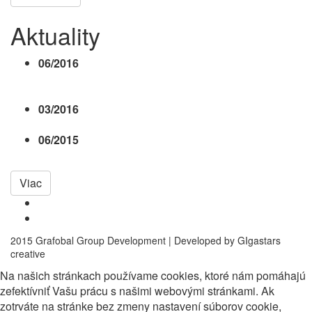
Aktuality
06/2016
III. etapa projektu je právoplatne
skolaudovaná. Okrem budovy D ku skolaudovaným
pribudla aj...
03/2016
Budova D má právoplatné kolaudačné
rozhodnutie. Zima nám stavbárom tento rok priala...
06/2015
Hrubá stavba budovy D ukončená. Práce
prebiehajú podľa stanoveného harmonogramu.
Viac
2015 Grafobal Group Development | Developed by GIgastars
creative
Na našich stránkach používame cookies, ktoré nám pomáhajú
zefektívniť Vašu prácu s našimi webovými stránkami. Ak
zotrváte na stránke bez zmeny nastavení súborov cookie,