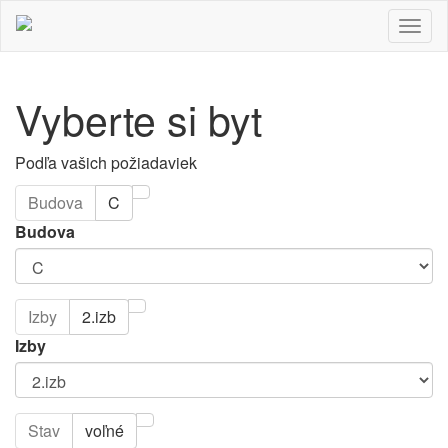
Togg
navig
Vyberte si byt
Podľa vašich požiadaviek
Budova
C
Budova
Izby
2.izb
Izby
Stav
voľné