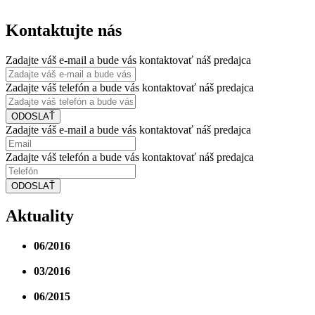
Kontaktujte nás
Zadajte váš e-mail a bude vás kontaktovať náš predajca
Zadajte váš telefón a bude vás kontaktovať náš predajca
ODOSLAŤ
Zadajte váš e-mail a bude vás kontaktovať náš predajca
Zadajte váš telefón a bude vás kontaktovať náš predajca
ODOSLAŤ
Aktuality
06/2016
III. etapa projektu je právoplatne skolaudovaná.
Okrem budovy D ku skolaudovaným pribudla aj...
03/2016
Budova D má právoplatné kolaudačné
rozhodnutie. Zima nám stavbárom tento rok priala...
06/2015
Hrubá stavba budovy D ukončená. Práce prebiehajú
podľa stanoveného harmonogramu.