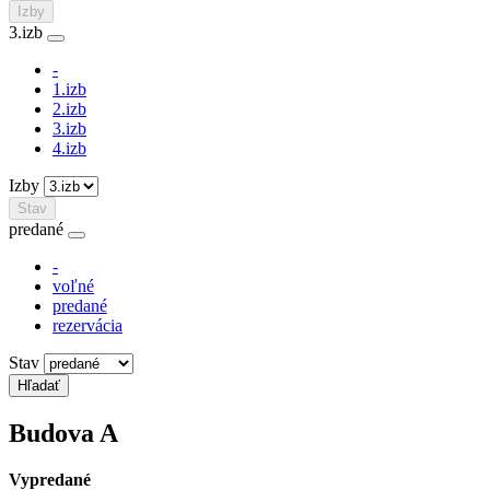
Izby
3.izb
-
1.izb
2.izb
3.izb
4.izb
Izby
Stav
predané
-
voľné
predané
rezervácia
Stav
Budova
A
Vypredané