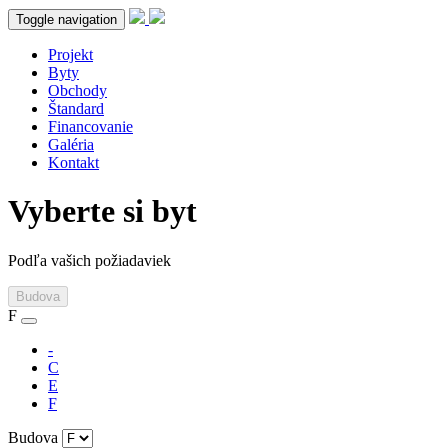
Toggle navigation
Projekt
Byty
Obchody
Štandard
Financovanie
Galéria
Kontakt
Vyberte si byt
Podľa vašich požiadaviek
Budova
F
-
C
E
F
Budova