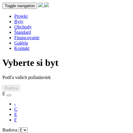
Toggle navigation
Projekt
Byty
Obchody
Štandard
Financovanie
Galéria
Kontakt
Vyberte si byt
Podľa vašich požiadaviek
Budova
E
-
C
E
F
Budova