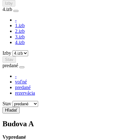
Izby
4.izb
-
1.izb
2.izb
3.izb
4.izb
Izby
Stav
predané
-
voľné
predané
rezervácia
Stav
Budova
A
Vypredané