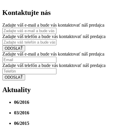
Kontaktujte nás
Zadajte váš e-mail a bude vás kontaktovať náš predajca
Zadajte váš telefón a bude vás kontaktovať náš predajca
ODOSLAŤ
Zadajte váš e-mail a bude vás kontaktovať náš predajca
Zadajte váš telefón a bude vás kontaktovať náš predajca
ODOSLAŤ
Aktuality
06/2016
III. etapa projektu je právoplatne skolaudovaná.
Okrem budovy D ku skolaudovaným pribudla aj...
03/2016
Budova D má právoplatné kolaudačné
rozhodnutie. Zima nám stavbárom tento rok priala...
06/2015
Hrubá stavba budovy D ukončená. Práce prebiehajú
podľa stanoveného harmonogramu.