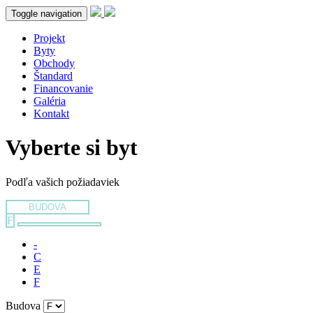
Toggle navigation
Projekt
Byty
Obchody
Štandard
Financovanie
Galéria
Kontakt
Vyberte si byt
Podľa vašich požiadaviek
BUDOVA
F
-
C
E
F
Budova