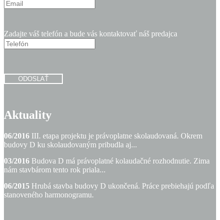
Zadajte váš telefón a bude vás kontaktovať náš predajca
ODOSLAŤ
Aktuality
06/2016
III. etapa projektu je právoplatne skolaudovaná. Okrem
budovy D ku skolaudovaným pribudla aj...
03/2016
Budova D má právoplatné kolaudačné rozhodnutie. Zima
nám stavbárom tento rok priala...
06/2015
Hrubá stavba budovy D ukončená. Práce prebiehajú podľa
stanoveného harmonogramu.