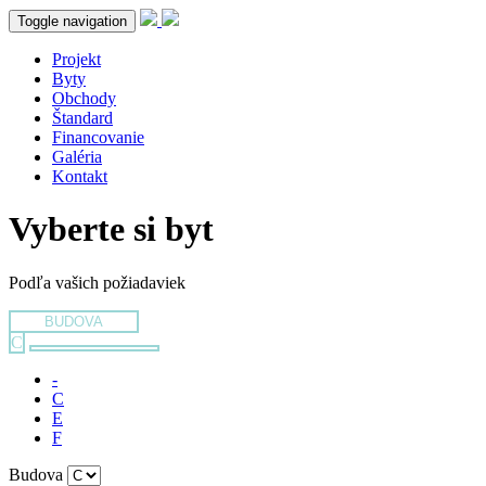
Toggle navigation
Projekt
Byty
Obchody
Štandard
Financovanie
Galéria
Kontakt
Vyberte si byt
Podľa vašich požiadaviek
BUDOVA
C
-
C
E
F
Budova