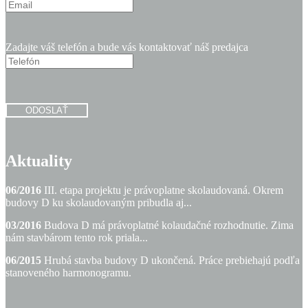
Zadajte váš telefón a bude vás kontaktovať náš predajca
ODOSLAŤ
Aktuality
06/2016
III. etapa projektu je právoplatne skolaudovaná. Okrem
budovy D ku skolaudovaným pribudla aj...
03/2016
Budova D má právoplatné kolaudačné rozhodnutie. Zima
nám stavbárom tento rok priala...
06/2015
Hrubá stavba budovy D ukončená. Práce prebiehajú podľa
stanoveného harmonogramu.