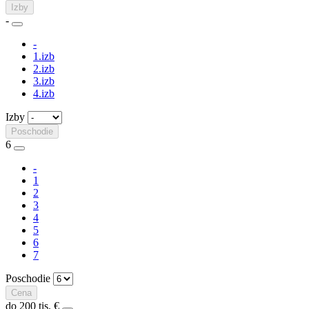
Izby
-
-
1.izb
2.izb
3.izb
4.izb
Izby
Poschodie
6
-
1
2
3
4
5
6
7
Poschodie
Cena
do 200 tis. €