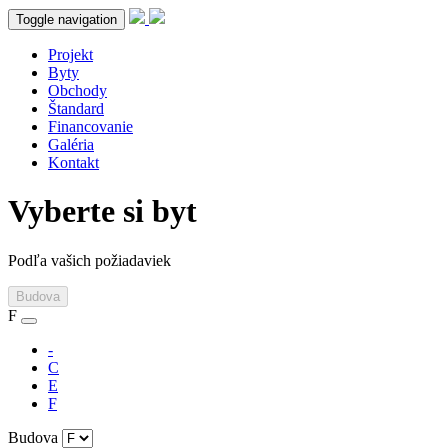
Toggle navigation
Projekt
Byty
Obchody
Štandard
Financovanie
Galéria
Kontakt
Vyberte si byt
Podľa vašich požiadaviek
Budova
F
-
C
E
F
Budova