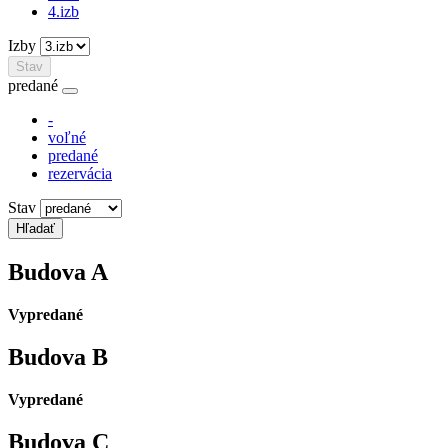
4.izb
Izby
Stav
predané
-
voľné
predané
rezervácia
Stav
Budova
A
Vypredané
Budova
B
Vypredané
Budova
C