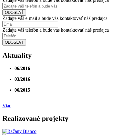
Zadajte váš telefón a bude vás kontaktovať náš predajca
ODOSLAŤ
Zadajte váš e-mail a bude vás kontaktovať náš predajca
Zadajte váš telefón a bude vás kontaktovať náš predajca
ODOSLAŤ
Aktuality
06/2016
III. etapa projektu je právoplatne skolaudovaná.
Okrem budovy D ku skolaudovaným pribudla aj...
03/2016
Budova D má právoplatné kolaudačné
rozhodnutie. Zima nám stavbárom tento rok priala...
06/2015
Hrubá stavba budovy D ukončená. Práce prebiehajú
podľa stanoveného harmonogramu.
Viac
Realizované projekty