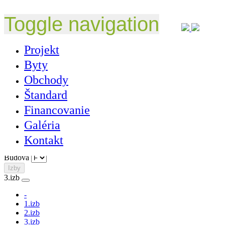
Toggle navigation
Vyberte si byt
Projekt
Byty
Podľa vašich požiadaviek
Obchody
Budova
Štandard
F
Financovanie
-
C
Galéria
E
Kontakt
F
Budova
Izby
3.izb
-
1.izb
2.izb
3.izb