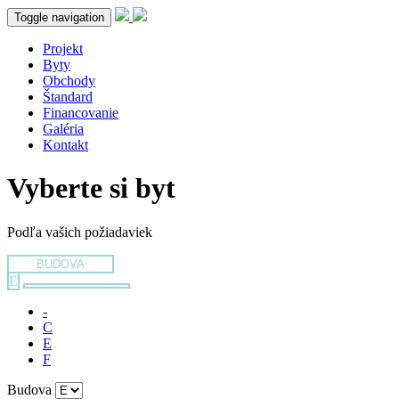
Toggle navigation
Projekt
Byty
Obchody
Štandard
Financovanie
Galéria
Kontakt
Vyberte si byt
Podľa vašich požiadaviek
BUDOVA
E
-
C
E
F
Budova