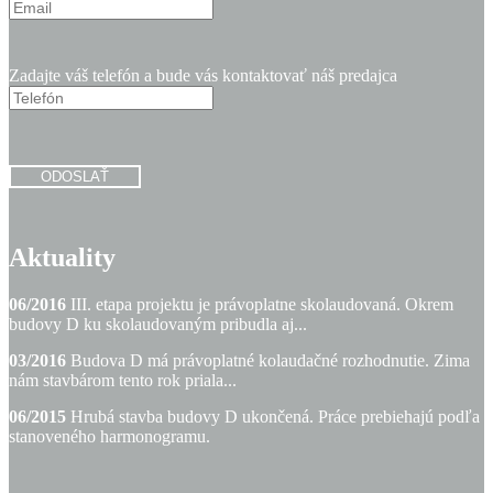
Zadajte váš telefón a bude vás kontaktovať náš predajca
ODOSLAŤ
Aktuality
06/2016
III. etapa projektu je právoplatne skolaudovaná. Okrem
budovy D ku skolaudovaným pribudla aj...
03/2016
Budova D má právoplatné kolaudačné rozhodnutie. Zima
nám stavbárom tento rok priala...
06/2015
Hrubá stavba budovy D ukončená. Práce prebiehajú podľa
stanoveného harmonogramu.