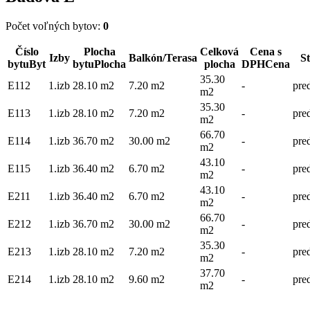
Počet voľných bytov:
0
Číslo
Plocha
Celková
Cena s
Izby
Balkón/Terasa
S
bytu
Byt
bytu
Plocha
plocha
DPH
Cena
35.30
E112
1.izb
28.10 m2
7.20 m2
-
pre
m2
35.30
E113
1.izb
28.10 m2
7.20 m2
-
pre
m2
66.70
E114
1.izb
36.70 m2
30.00 m2
-
pre
m2
43.10
E115
1.izb
36.40 m2
6.70 m2
-
pre
m2
43.10
E211
1.izb
36.40 m2
6.70 m2
-
pre
m2
66.70
E212
1.izb
36.70 m2
30.00 m2
-
pre
m2
35.30
E213
1.izb
28.10 m2
7.20 m2
-
pre
m2
37.70
E214
1.izb
28.10 m2
9.60 m2
-
pre
m2