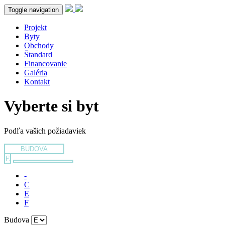
Toggle navigation
Projekt
Byty
Obchody
Štandard
Financovanie
Galéria
Kontakt
Vyberte si byt
Podľa vašich požiadaviek
BUDOVA
E
-
C
E
F
Budova