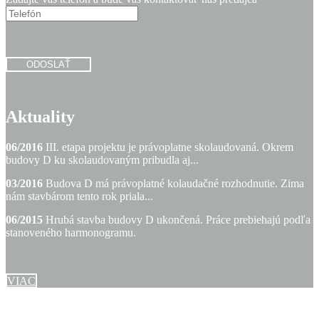
ODOSLAŤ
Aktuality
06/2016
III. etapa projektu je právoplatne skolaudovaná. Okrem
budovy D ku skolaudovaným pribudla aj...
03/2016
Budova D má právoplatné kolaudačné rozhodnutie. Zima
nám stavbárom tento rok priala...
06/2015
Hrubá stavba budovy D ukončená. Práce prebiehajú podľa
stanoveného harmonogramu.
VIAC