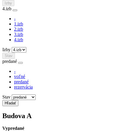
Izby
4.izb
-
1.izb
2.izb
3.izb
4.izb
Izby
Stav
predané
-
voľné
predané
rezervácia
Stav
Budova
A
Vypredané