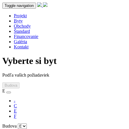
Toggle navigation
Projekt
Byty
Obchody
Štandard
Financovanie
Galéria
Kontakt
Vyberte si byt
Podľa vašich požiadaviek
Budova
E
-
C
E
F
Budova