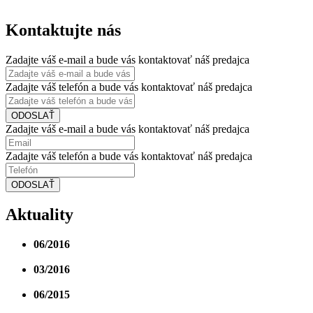
Kontaktujte nás
Zadajte váš e-mail a bude vás kontaktovať náš predajca
Zadajte váš telefón a bude vás kontaktovať náš predajca
ODOSLAŤ
Zadajte váš e-mail a bude vás kontaktovať náš predajca
Zadajte váš telefón a bude vás kontaktovať náš predajca
ODOSLAŤ
Aktuality
06/2016
III. etapa projektu je právoplatne skolaudovaná.
Okrem budovy D ku skolaudovaným pribudla aj...
03/2016
Budova D má právoplatné kolaudačné
rozhodnutie. Zima nám stavbárom tento rok priala...
06/2015
Hrubá stavba budovy D ukončená. Práce prebiehajú
podľa stanoveného harmonogramu.