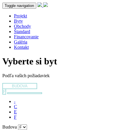
Toggle navigation
Projekt
Byty
Obchody
Štandard
Financovanie
Galéria
Kontakt
Vyberte si byt
Podľa vašich požiadaviek
BUDOVA
F
-
C
E
F
Budova