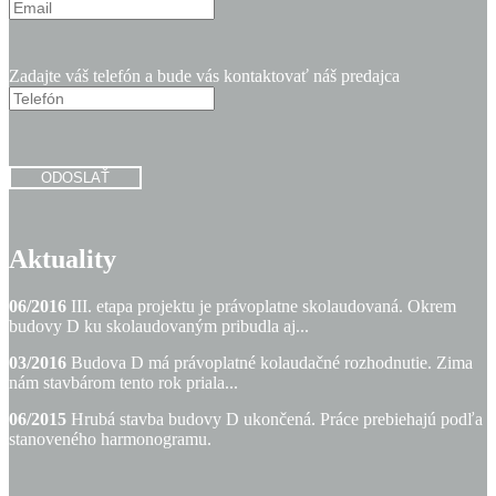
Zadajte váš telefón a bude vás kontaktovať náš predajca
ODOSLAŤ
Aktuality
06/2016
III. etapa projektu je právoplatne skolaudovaná. Okrem
budovy D ku skolaudovaným pribudla aj...
03/2016
Budova D má právoplatné kolaudačné rozhodnutie. Zima
nám stavbárom tento rok priala...
06/2015
Hrubá stavba budovy D ukončená. Práce prebiehajú podľa
stanoveného harmonogramu.